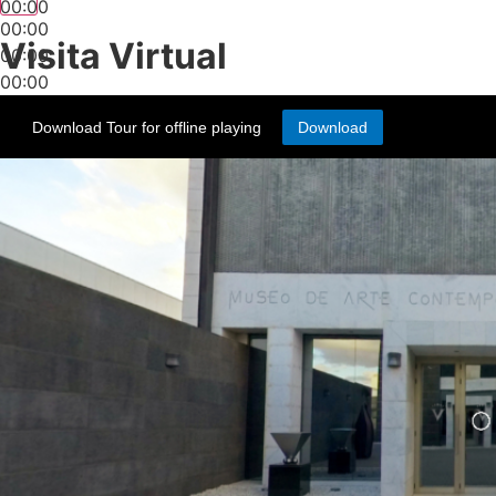
00:00
00:00
Visita Virtual
00:00
00:00