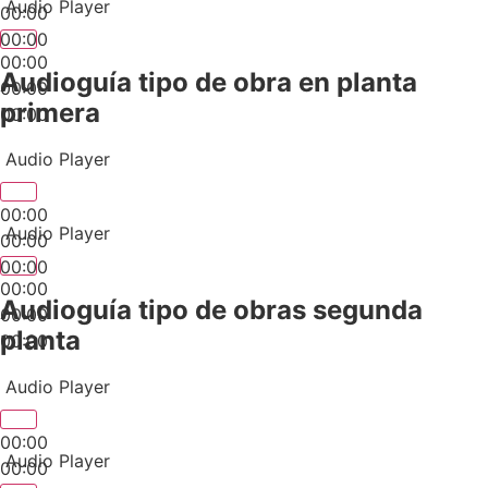
Audio Player
00:00
00:00
00:00
Audioguía tipo de obra en planta
00:00
primera
00:00
Audio Player
00:00
Audio Player
00:00
00:00
00:00
Audioguía tipo de obras segunda
00:00
planta
00:00
Audio Player
00:00
Audio Player
00:00