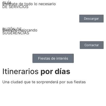
GUÍA
Entérate de todo lo necesario
DE SERVICIOS
Descargar
BUZÓN DE
Siempre mejorando
SUGERENCIAS
Contactar
Fiestas de interés
Itinerarios
por días
Una ciudad que te sorprenderá por sus fiestas