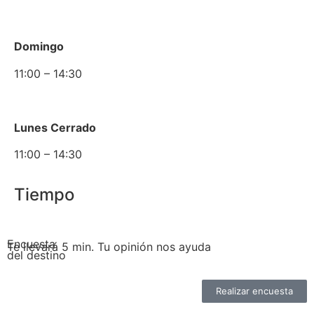
Domingo
11:00 – 14:30
Lunes Cerrado
11:00 – 14:30
Tiempo
Encuesta
Te llevará 5 min. Tu opinión nos ayuda
del destino
Realizar encuesta