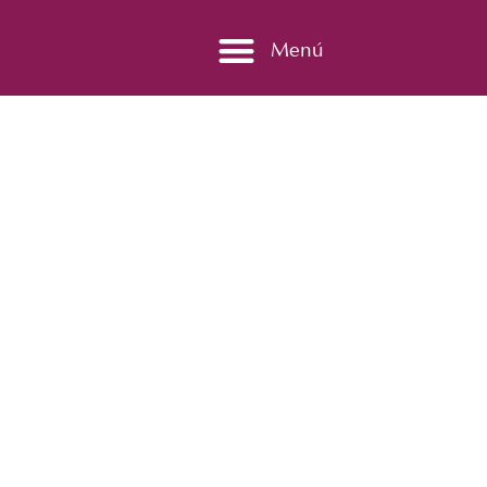
Menú
ERMITA Y MUSEO
VIRGEN DE LAS VIÑAS